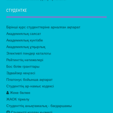
СТУДЕНТКЕ
Бірінші курс студенттеріне арналған ақпарат
Академиялық саясат
Академиялық күнтізбе
Академиялық ұтқырлық
Элективті пәндер каталогы
Рейтингтің нәтижелері
Бос білім гранттары
Эдвайзер кеңсесі
Платонус бойынша ақпарат
Студенттің ар-намыс кодексі
Жеке бөлме
ЖАОК тіркелу
Студенттің анықтамалық - бағдаршамы
Студентті қолдау қызметі