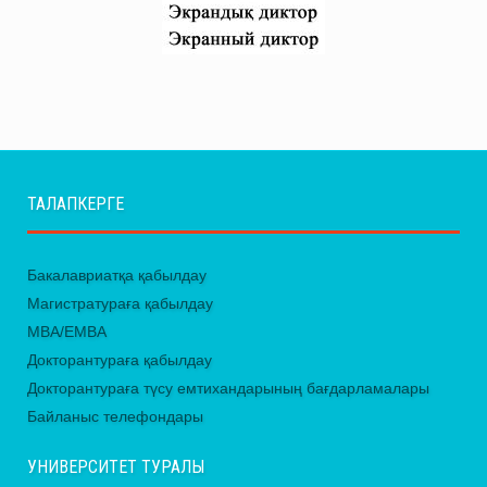
ТАЛАПКЕРГЕ
Бакалавриатқа қабылдау
Магистратураға қабылдау
MBA/EMBA
Докторантураға қабылдау
Докторантураға түсу емтихандарының бағдарламалары
Байланыс телефондары
УНИВЕРСИТЕТ ТУРАЛЫ