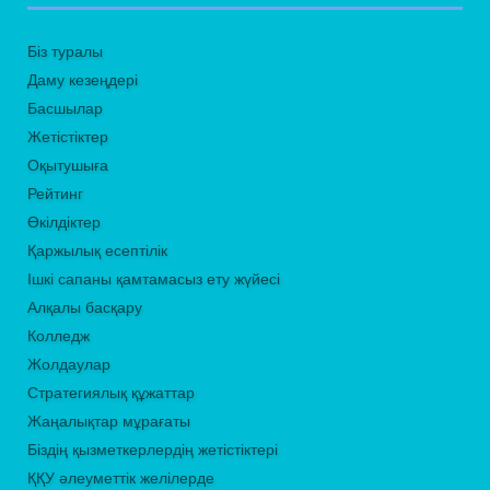
Біз туралы
Даму кезеңдері
Басшылар
Жетістіктер
Оқытушыға
Рейтинг
Өкілдіктер
Қаржылық есептілік
Ішкі сапаны қамтамасыз ету жүйесі
Алқалы басқару
Колледж
Жолдаулар
Стратегиялық құжаттар
Жаңалықтар мұрағаты
Біздің қызметкерлердің жетістіктері
ҚҚУ әлеуметтік желілерде