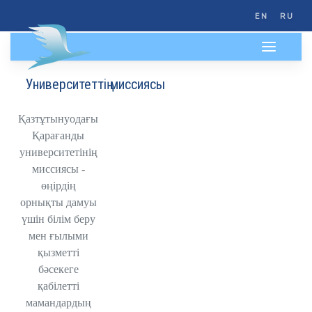
EN
RU
Университеттің миссиясы
Қазтұтынуодағы
Қарағанды
университетінің
миссиясы -
өңірдің
орнықты дамуы
үшін білім беру
мен ғылыми
қызметті
бәсекеге
қабілетті
мамандардың