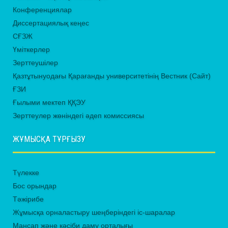
Конференциялар
Диссертациялық кеңес
СҒЗЖ
Үміткерлер
Зерттеушілер
Қазтұтынуодағы Қарағанды университетінің Вестник (Сайт)
ҒЗИ
Ғылыми мектеп ҚҚЭУ
Зерттеулер жөніндегі әдеп комиссиясы
ЖҰМЫСҚА ТҰРҒЫЗУ
Түлекке
Бос орындар
Тәжірибе
Жұмысқа орналастыру шеңберіндегі іс-шаралар
Мансап және кәсіби даму орталығы