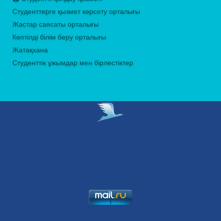
Студенттерге қызмет көрсету орталығы
Жастар саясаты орталығы
Көптілді білім беру орталығы
Жатақхана
Студенттік ұжымдар мен бірлестіктер