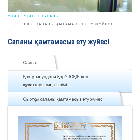
УНИВЕРСИТЕТ ТУРАЛЫ
ІШКІ САПАНЫ ҚАМТАМАСЫЗ ЕТУ ЖҮЙЕСІ
Сапаны қамтамасыз ету жүйесі
Саясат
Қазтұтынуодағы ҚарУ ІСҚЖ ішкі
құжаттарының тізілімі
Сыртқы сапаны қамтамасыз ету жүйесі