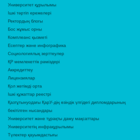
Университет құрылымы
Ішкі тәртіп ережелері
Ректордың блогы
Бос жұмыс орны
Комплеанс қызметі
Есептер және инфографика
Социологиялық зерттеулер
ҚР мемлекеттік рәміздері
Аккредиттеу
Лицензиялар
Қол жетімді орта
Ішкі құжаттар реестрі
Қазтұтынуодағы ҚарУ-дің өзіндік үлгідегі дипломдарының
бекітілген нысандары
Университет және тұрақты даму мақсаттары
Университетің инфрақұрылымы
Түлектер қауымдастығы