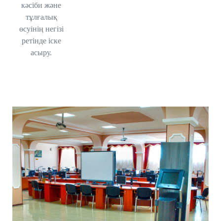
кәсіби және
тұлғалық
өсуінің негізі
ретінде іске
асыру.