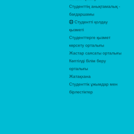
Студенттің анықтамалық -
бағдаршамы
Студентті қолдау
қызметі
Студенттерге қызмет
көрсету орталығы
Жастар саясаты орталығы
Көптілді білім беру
орталығы
Жатақхана
Студенттік ұжымдар мен
бірлестіктер