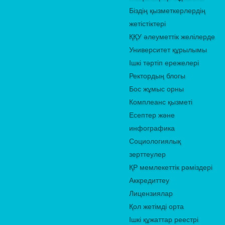
Біздің қызметкерлердің
жетістіктері
ҚҚУ әлеуметтік желілерде
Университет құрылымы
Ішкі тәртіп ережелері
Ректордың блогы
Бос жұмыс орны
Комплеанс қызметі
Есептер және
инфографика
Социологиялық
зерттеулер
ҚР мемлекеттік рәміздері
Аккредиттеу
Лицензиялар
Қол жетімді орта
Ішкі құжаттар реестрі