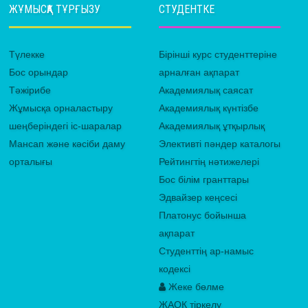
ЖҰМЫСҚА ТҰРҒЫЗУ
СТУДЕНТКЕ
Түлекке
Бірінші курс студенттеріне
Бос орындар
арналған ақпарат
Тәжірибе
Академиялық саясат
Жұмысқа орналастыру
Академиялық күнтізбе
шеңберіндегі іс-шаралар
Академиялық ұтқырлық
Мансап және кәсіби даму
Элективті пәндер каталогы
орталығы
Рейтингтің нәтижелері
Бос білім гранттары
Эдвайзер кеңсесі
Платонус бойынша
ақпарат
Студенттің ар-намыс
кодексі
Жеке бөлме
ЖАОК тіркелу