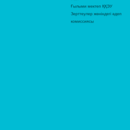
Ғылыми мектеп ҚҚЭУ
Зерттеулер жөніндегі әдеп
комиссиясы