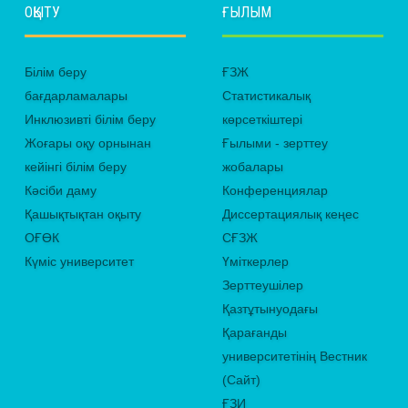
ОҚЫТУ
ҒЫЛЫМ
Білім беру
ҒЗЖ
бағдарламалары
Статистикалық
Инклюзивті білім беру
көрсеткіштері
Жоғары оқу орнынан
Ғылыми - зерттеу
кейінгі білім беру
жобалары
Кәсіби даму
Конференциялар
Қашықтықтан оқыту
Диссертациялық кеңес
ОҒӨК
СҒЗЖ
Күміс университет
Үміткерлер
Зерттеушілер
Қазтұтынуодағы
Қарағанды
университетінің Вестник
(Сайт)
ҒЗИ