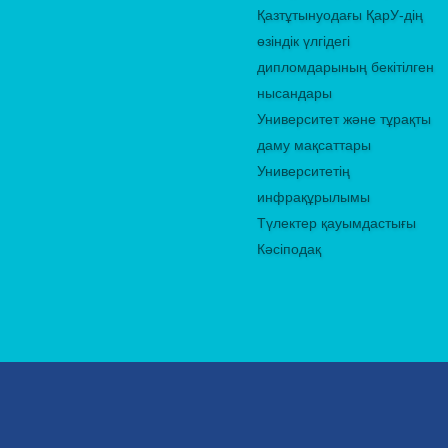
Қазтұтынуодағы ҚарУ-дің
өзіндік үлгідегі
дипломдарының бекітілген
нысандары
Университет және тұрақты
даму мақсаттары
Университетің
инфрақұрылымы
Түлектер қауымдастығы
Кәсіподақ