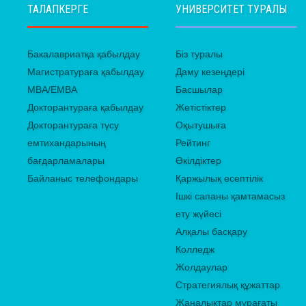
ТАЛАПКЕРГЕ
УНИВЕРСИТЕТ ТУРАЛЫ
Бакалавриатқа қабылдау
Біз туралы
Магистратураға қабылдау
Даму кезеңдері
MBA/EMBA
Басшылар
Докторантураға қабылдау
Жетістіктер
Докторантураға түсу
Оқытушыға
емтихандарының
Рейтинг
бағдарламалары
Өкілдіктер
Байланыс телефондары
Қаржылық есептілік
Ішкі сапаны қамтамасыз
ету жүйесі
Алқалы басқару
Колледж
Жолдаулар
Стратегиялық құжаттар
Жаңалықтар мұрағаты