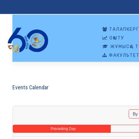
ТАЛАПКЕРГ
ОҚЫТУ
ЖҰМЫСҚА Т
ФАКУЛЬТЕТ
Events Calendar
By
Preceding Day