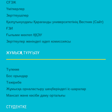
СҒЗЖ
Үміткерлер
Зерттеушілер
Қазтұтынуодағы Қарағанды университетінің Вестник (Сайт)
ҒЗИ
Ғылыми мектеп ҚҚЭУ
Зерттеулер жөніндегі әдеп комиссиясы
ЖҰМЫСҚА ТҰРҒЫЗУ
Түлекке
Бос орындар
Тәжірибе
Жұмысқа орналастыру шеңберіндегі іс-шаралар
Мансап және кәсіби даму орталығы
СТУДЕНТКЕ