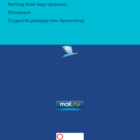
Көптілді білім беру орталығы
Жатақхана
Студенттік ұжымдар мен бірлестіктер