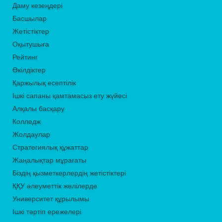
Даму кезеңдері
Басшылар
Жетістіктер
Оқытушыға
Рейтинг
Өкілдіктер
Қаржылық есептілік
Ішкі сапаны қамтамасыз ету жүйесі
Алқалы басқару
Колледж
Жолдаулар
Стратегиялық құжаттар
Жаңалықтар мұрағаты
Біздің қызметкерлердің жетістіктері
ҚҚУ әлеуметтік желілерде
Университет құрылымы
Ішкі тәртіп ережелері