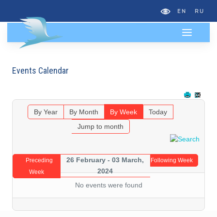
EN
RU
Events Calendar
By Year
By Month
By Week
Today
Jump to month
26 February - 03 March,
Preceding
Following Week
2024
Week
No events were found