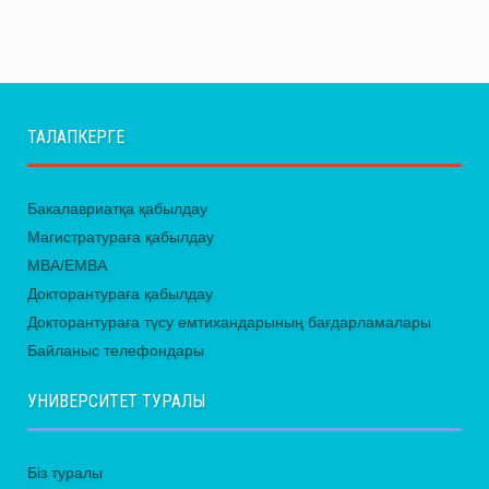
ТАЛАПКЕРГЕ
Бакалавриатқа қабылдау
Магистратураға қабылдау
MBA/EMBA
Докторантураға қабылдау
Докторантураға түсу емтихандарының бағдарламалары
Байланыс телефондары
УНИВЕРСИТЕТ ТУРАЛЫ
Біз туралы