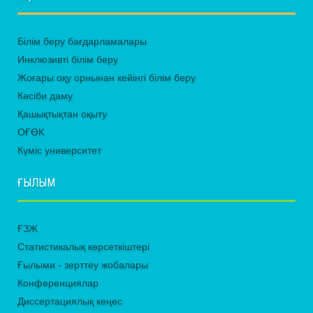
Білім беру бағдарламалары
Инклюзивті білім беру
Жоғары оқу орнынан кейінгі білім беру
Кәсіби даму
Қашықтықтан оқыту
ОҒӨК
Күміс университет
ҒЫЛЫМ
ҒЗЖ
Статистикалық көрсеткіштері
Ғылыми - зерттеу жобалары
Конференциялар
Диссертациялық кеңес