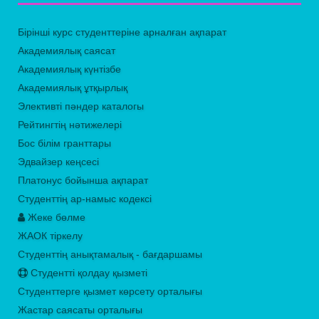
Бірінші курс студенттеріне арналған ақпарат
Академиялық саясат
Академиялық күнтізбе
Академиялық ұтқырлық
Элективті пәндер каталогы
Рейтингтің нәтижелері
Бос білім гранттары
Эдвайзер кеңсесі
Платонус бойынша ақпарат
Студенттің ар-намыс кодексі
Жеке бөлме
ЖАОК тіркелу
Студенттің анықтамалық - бағдаршамы
Студентті қолдау қызметі
Студенттерге қызмет көрсету орталығы
Жастар саясаты орталығы