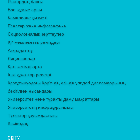
Ректордың блогы
Бос жұмыс орны
Комплеанс қызметі
Есептер және инфографика
Социологиялық зерттеулер
ҚР мемлекеттік рәміздері
Аккредиттеу
Лицензиялар
Қол жетімді орта
Ішкі құжаттар реестрі
Қазтұтынуодағы ҚарУ-дің өзіндік үлгідегі дипломдарының
бекітілген нысандары
Университет және тұрақты даму мақсаттары
Университетің инфрақұрылымы
Түлектер қауымдастығы
Кәсіподақ
ОҚЫТУ