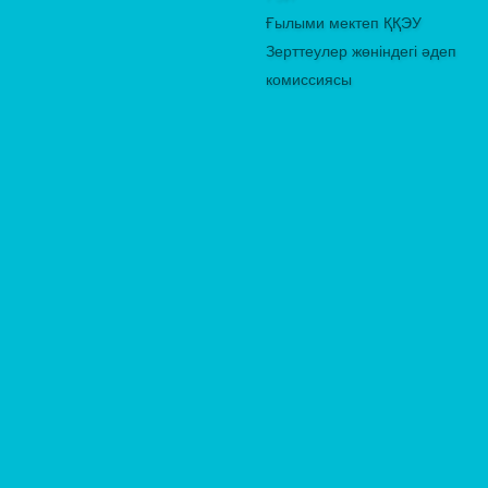
Ғылыми мектеп ҚҚЭУ
Зерттеулер жөніндегі әдеп
комиссиясы