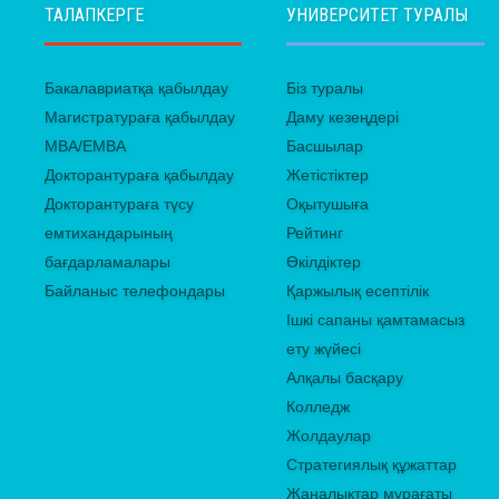
ТАЛАПКЕРГЕ
УНИВЕРСИТЕТ ТУРАЛЫ
Бакалавриатқа қабылдау
Біз туралы
Магистратураға қабылдау
Даму кезеңдері
MBA/EMBA
Басшылар
Докторантураға қабылдау
Жетістіктер
Докторантураға түсу
Оқытушыға
емтихандарының
Рейтинг
бағдарламалары
Өкілдіктер
Байланыс телефондары
Қаржылық есептілік
Ішкі сапаны қамтамасыз
ету жүйесі
Алқалы басқару
Колледж
Жолдаулар
Стратегиялық құжаттар
Жаңалықтар мұрағаты