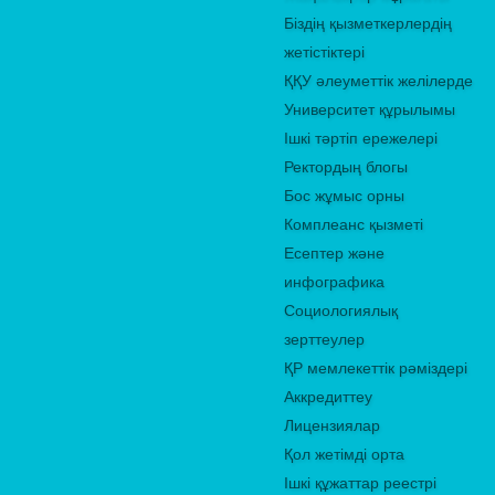
Біздің қызметкерлердің
жетістіктері
ҚҚУ әлеуметтік желілерде
Университет құрылымы
Ішкі тәртіп ережелері
Ректордың блогы
Бос жұмыс орны
Комплеанс қызметі
Есептер және
инфографика
Социологиялық
зерттеулер
ҚР мемлекеттік рәміздері
Аккредиттеу
Лицензиялар
Қол жетімді орта
Ішкі құжаттар реестрі