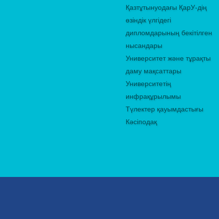
Қазтұтынуодағы ҚарУ-дің
өзіндік үлгідегі
дипломдарының бекітілген
нысандары
Университет және тұрақты
даму мақсаттары
Университетің
инфрақұрылымы
Түлектер қауымдастығы
Кәсіподақ