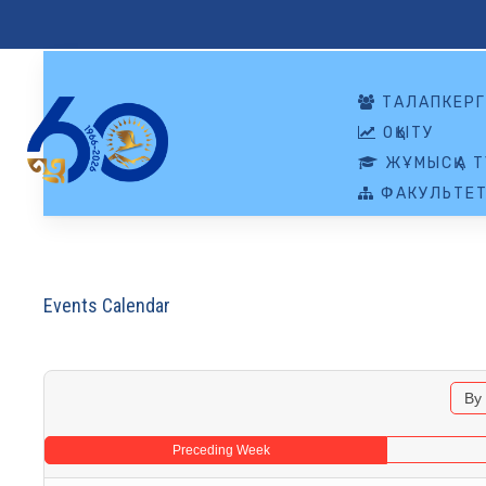
ТАЛАПКЕРГ
ОҚЫТУ
ЖҰМЫСҚА Т
ФАКУЛЬТЕТ
Events Calendar
By
Preceding Week