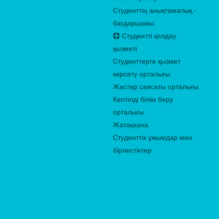
Студенттің анықтамалық -
бағдаршамы
Студентті қолдау
қызметі
Студенттерге қызмет
көрсету орталығы
Жастар саясаты орталығы
Көптілді білім беру
орталығы
Жатақхана
Студенттік ұжымдар мен
бірлестіктер