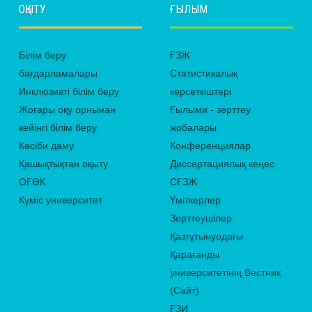
ОҚЫТУ
ҒЫЛЫМ
Білім беру
ҒЗЖ
бағдарламалары
Статистикалық
Инклюзивті білім беру
көрсеткіштері
Жоғары оқу орнынан
Ғылыми - зерттеу
кейінгі білім беру
жобалары
Кәсіби даму
Конференциялар
Қашықтықтан оқыту
Диссертациялық кеңес
ОҒӨК
СҒЗЖ
Күміс университет
Үміткерлер
Зерттеушілер
Қазтұтынуодағы
Қарағанды
университетінің Вестник
(Сайт)
ҒЗИ