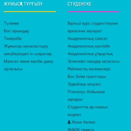
ЖҰМЫСҚА ТҰРҒЫЗУ
СТУДЕНТКЕ
Түлекке
Бірінші курс студенттеріне
Бос орындар
арналған ақпарат
Тәжірибе
Академиялық саясат
Жұмысқа орналастыру
Академиялық күнтізбе
шеңберіндегі іс-шаралар
Академиялық ұтқырлық
Мансап және кәсіби даму
Элективті пәндер каталогы
орталығы
Рейтингтің нәтижелері
Бос білім гранттары
Эдвайзер кеңсесі
Платонус бойынша
ақпарат
Студенттің ар-намыс
кодексі
Жеке бөлме
ЖАОК тіркелу